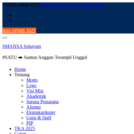
Skip
+62858-2898-3672
smansasekayam.web@gmail.com
to
content
Info SPMB 2025
SMANSA Sekayam
#SATU ➡️ Santun Anggun Terampil Unggul
Home
Tentang
Motto
Logo
Visi Misi
Akademik
Sarana Prasarana
Alumni
Ekstrakurikuler
Guru & Staff
PIP
TKA 2025
Galeri