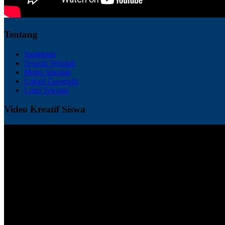
Tentang
Sambutan
Sejarah Sekolah
Motto Sekolah
Lokasi Geografis
Logo Sekolah
Video Kreatif Siswa