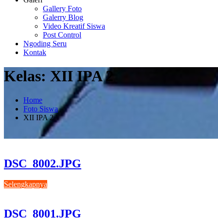
Gallery Foto
Galerry Blog
Video Kreatif Siswa
Post Control
Ngoding Seru
Kontak
Kelas:
XII IPA 2
Home
Foto Siswa
XII IPA 2
DSC_8002.JPG
Selengkapnya
DSC_8001.JPG