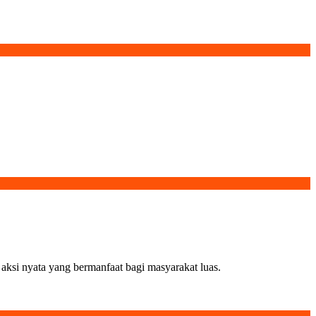
 aksi nyata yang bermanfaat bagi masyarakat luas.