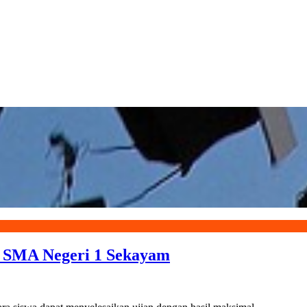
i SMA Negeri 1 Sekayam