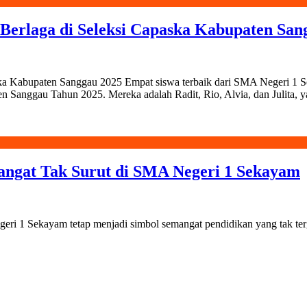
Berlaga di Seleksi Capaska Kabupaten San
 Kabupaten Sanggau 2025 Empat siswa terbaik dari SMA Negeri 1 Sek
Sanggau Tahun 2025. Mereka adalah Radit, Rio, Alvia, dan Julita, ya
angat Tak Surut di SMA Negeri 1 Sekayam
eri 1 Sekayam tetap menjadi simbol semangat pendidikan yang tak te