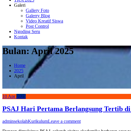
Galeri
Gallery Foto
Galerry Blog
Video Kreatif Siswa
Post Control
Ngoding Seru
Kontak
Bulan:
April 2025
Home
2025
April
10
Apr
2025
PSAJ Hari Pertama Berlangsung Tertib d
adminsekolah
Kurikulum
Leave a comment