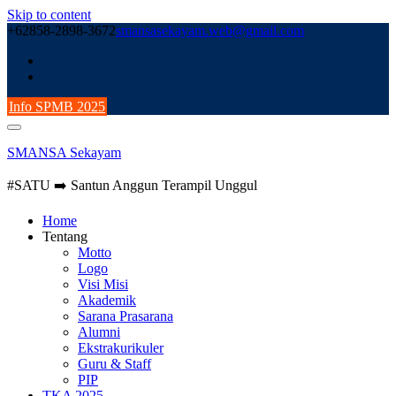
Skip to content
+62858-2898-3672
smansasekayam.web@gmail.com
Info SPMB 2025
SMANSA Sekayam
#SATU ➡️ Santun Anggun Terampil Unggul
Home
Tentang
Motto
Logo
Visi Misi
Akademik
Sarana Prasarana
Alumni
Ekstrakurikuler
Guru & Staff
PIP
TKA 2025