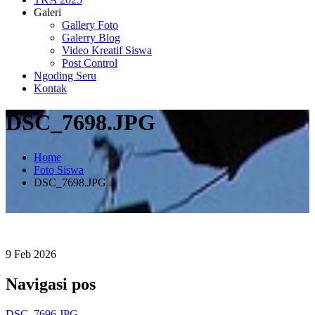
Galeri
Gallery Foto
Galerry Blog
Video Kreatif Siswa
Post Control
Ngoding Seru
Kontak
DSC_7698.JPG
Home
Foto Siswa
DSC_7698.JPG
9
Feb
2026
Navigasi pos
DSC_7696.JPG