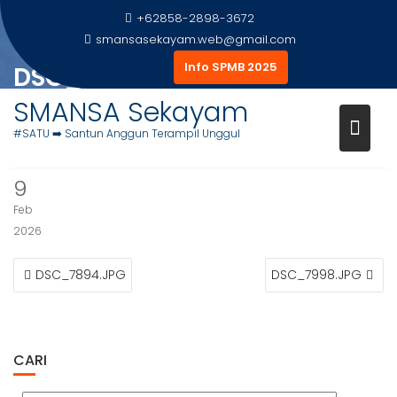
Skip
+62858-2898-3672
to
smansasekayam.web@gmail.com
content
Info SPMB 2025
DSC_7997.JPG
SMANSA Sekayam
Home
Foto Siswa
DSC_7997.JPG
#SATU ➡️ Santun Anggun Terampil Unggul
9
Feb
2026
NAVIGASI
DSC_7894.JPG
DSC_7998.JPG
POS
CARI