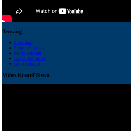
Tentang
Sambutan
Sejarah Sekolah
Motto Sekolah
Lokasi Geografis
Logo Sekolah
Video Kreatif Siswa