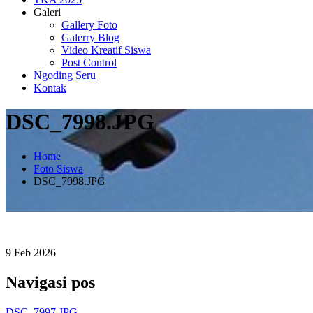
Galeri
Gallery Foto
Galerry Blog
Video Kreatif Siswa
Post Control
Ngoding Seru
Kontak
DSC_7998.JPG
Home
Foto Siswa
DSC_7998.JPG
9
Feb
2026
Navigasi pos
DSC_7997.JPG