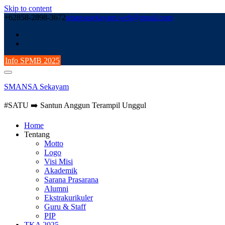
Skip to content
+62858-2898-3672
smansasekayam.web@gmail.com
Info SPMB 2025
SMANSA Sekayam
#SATU ➡️ Santun Anggun Terampil Unggul
Home
Tentang
Motto
Logo
Visi Misi
Akademik
Sarana Prasarana
Alumni
Ekstrakurikuler
Guru & Staff
PIP
TKA 2025