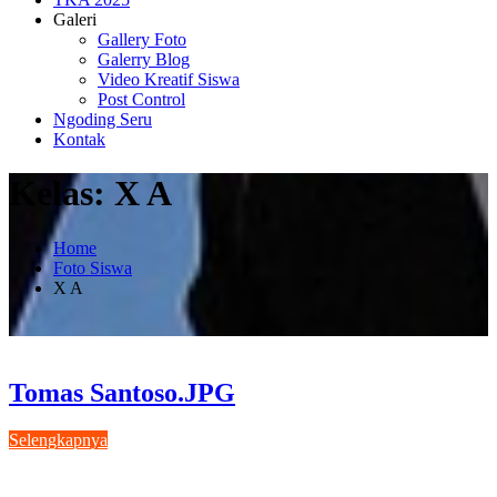
Galeri
Gallery Foto
Galerry Blog
Video Kreatif Siswa
Post Control
Ngoding Seru
Kontak
Kelas:
X A
Home
Foto Siswa
X A
Tomas Santoso.JPG
Selengkapnya