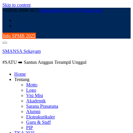
Skip to content
+62858-2898-3672
smansasekayam.web@gmail.com
Info SPMB 2025
SMANSA Sekayam
#SATU ➡️ Santun Anggun Terampil Unggul
Home
Tentang
Motto
Logo
Visi Misi
Akademik
Sarana Prasarana
Alumni
Ekstrakurikuler
Guru & Staff
PIP
TKA 2025