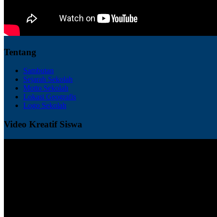
Tentang
Sambutan
Sejarah Sekolah
Motto Sekolah
Lokasi Geografis
Logo Sekolah
Video Kreatif Siswa