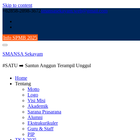
Skip to content
+62858-2898-3672
smansasekayam.web@gmail.com
Info SPMB 2025
SMANSA Sekayam
#SATU ➡️ Santun Anggun Terampil Unggul
Home
Tentang
Motto
Logo
Visi Misi
Akademik
Sarana Prasarana
Alumni
Ekstrakurikuler
Guru & Staff
PIP
TKA 2025