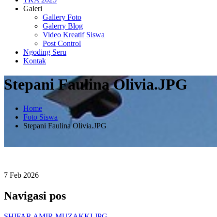
Galeri
Gallery Foto
Galerry Blog
Video Kreatif Siswa
Post Control
Ngoding Seru
Kontak
Stepani Faulina Olivia.JPG
Home
Foto Siswa
Stepani Faulina Olivia.JPG
7
Feb
2026
Navigasi pos
SHIFAR AMIR MUZAKKI.JPG