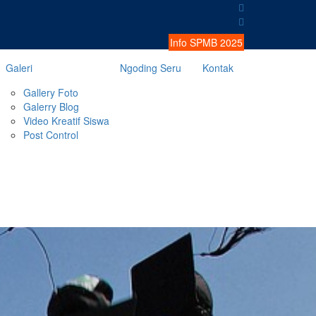
Info SPMB 2025
Galeri
Ngoding Seru
Kontak
Gallery Foto
Galerry Blog
Video Kreatif Siswa
Post Control