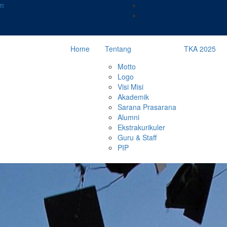
m
Home
Tentang
TKA 2025
Motto
Logo
Visi Misi
Akademik
Sarana Prasarana
Alumni
Ekstrakurikuler
Guru & Staff
PIP