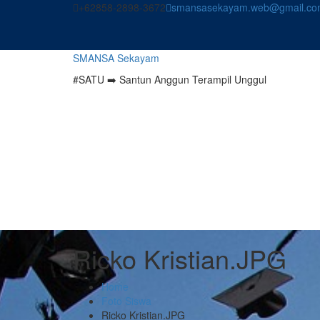
Skip
+62858-2898-3672
smansasekayam.web@gmail.co
to
content
SMANSA Sekayam
#SATU ➡️ Santun Anggun Terampil Unggul
Ricko Kristian.JPG
Home
Foto Siswa
Ricko Kristian.JPG