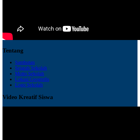
Tentang
Sambutan
Sejarah Sekolah
Motto Sekolah
Lokasi Geografis
Logo Sekolah
Video Kreatif Siswa