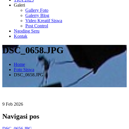
Galeri
Gallery Foto
Galerry Blog
Video Kreatif Siswa
Post Control
Ngoding Seru
Kontak
DSC_0658.JPG
Home
Foto Siswa
DSC_0658.JPG
9
Feb
2026
Navigasi pos
DSC_0656.JPG