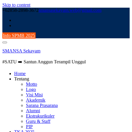
Skip to content
+62858-2898-3672
smansasekayam.web@gmail.com
Info SPMB 2025
SMANSA Sekayam
#SATU ➡️ Santun Anggun Terampil Unggul
Home
Tentang
Motto
Logo
Visi Misi
Akademik
Sarana Prasarana
Alumni
Ekstrakurikuler
Guru & Staff
PIP
TKA 2025