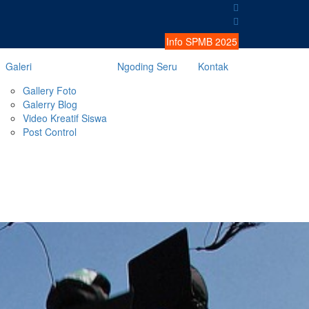
Info SPMB 2025
Galeri
Ngoding Seru
Kontak
Gallery Foto
Galerry Blog
Video Kreatif Siswa
Post Control