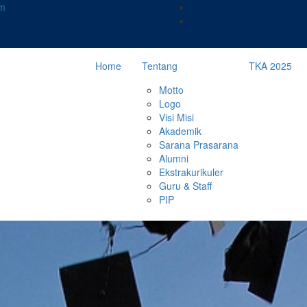
m
Home
Tentang
TKA 2025
Motto
Logo
Visi Misi
Akademik
Sarana Prasarana
Alumni
Ekstrakurikuler
Guru & Staff
PIP