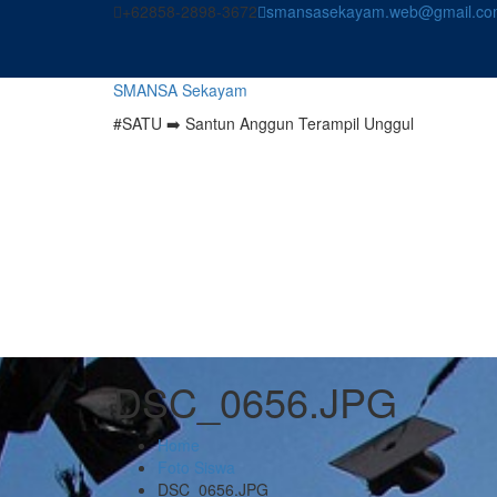
Skip
+62858-2898-3672
smansasekayam.web@gmail.co
to
content
SMANSA Sekayam
#SATU ➡️ Santun Anggun Terampil Unggul
DSC_0656.JPG
Home
Foto Siswa
DSC_0656.JPG