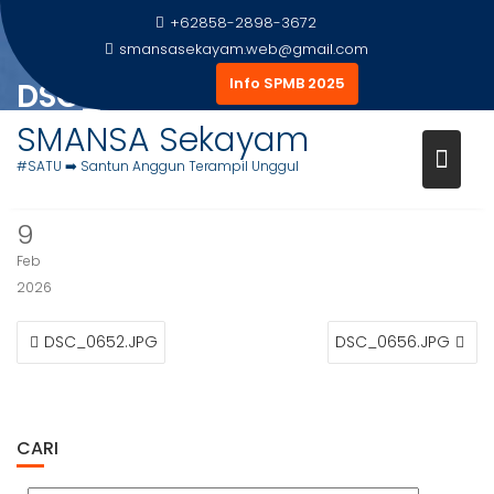
Skip
+62858-2898-3672
to
smansasekayam.web@gmail.com
content
Info SPMB 2025
DSC_0654.JPG
SMANSA Sekayam
Home
Foto Siswa
DSC_0654.JPG
#SATU ➡️ Santun Anggun Terampil Unggul
9
Feb
2026
NAVIGASI
DSC_0652.JPG
DSC_0656.JPG
POS
CARI