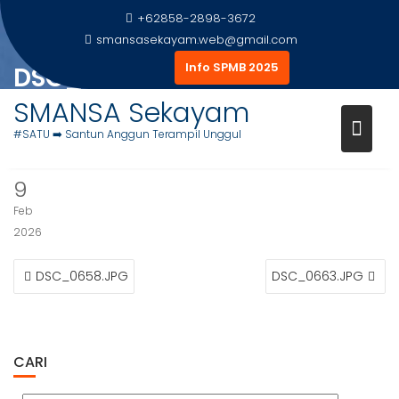
Skip
+62858-2898-3672
to
smansasekayam.web@gmail.com
content
Info SPMB 2025
DSC_0662.JPG
SMANSA Sekayam
Home
Foto Siswa
DSC_0662.JPG
#SATU ➡️ Santun Anggun Terampil Unggul
9
Feb
2026
NAVIGASI
DSC_0658.JPG
DSC_0663.JPG
POS
CARI