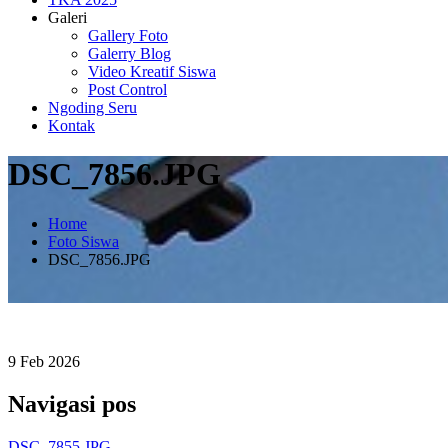
Galeri
Gallery Foto
Galerry Blog
Video Kreatif Siswa
Post Control
Ngoding Seru
Kontak
DSC_7856.JPG
Home
Foto Siswa
DSC_7856.JPG
9
Feb
2026
Navigasi pos
DSC_7855.JPG