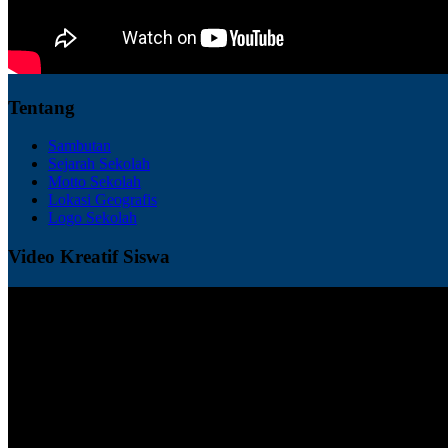
Tentang
Sambutan
Sejarah Sekolah
Motto Sekolah
Lokasi Geografis
Logo Sekolah
Video Kreatif Siswa