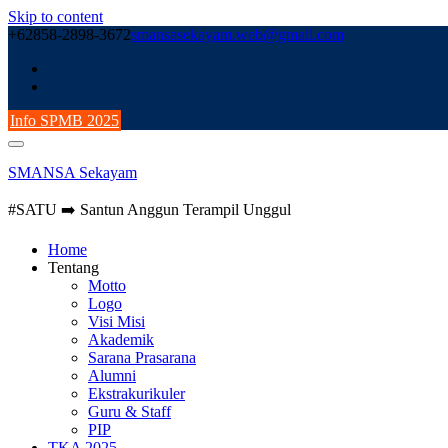
Skip to content
+62858-2898-3672
smansasekayam.web@gmail.com
Info SPMB 2025
SMANSA Sekayam
#SATU ➡️ Santun Anggun Terampil Unggul
Home
Tentang
Motto
Logo
Visi Misi
Akademik
Sarana Prasarana
Alumni
Ekstrakurikuler
Guru & Staff
PIP
TKA 2025