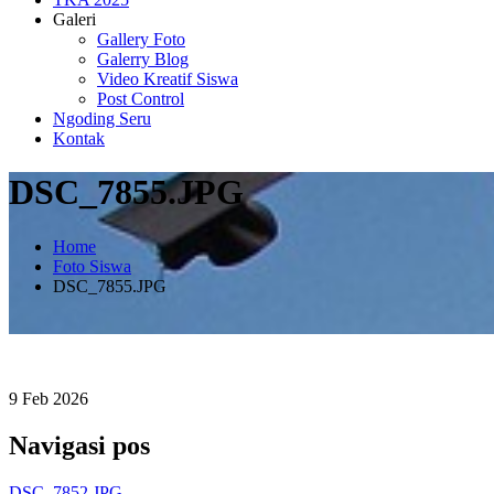
Galeri
Gallery Foto
Galerry Blog
Video Kreatif Siswa
Post Control
Ngoding Seru
Kontak
DSC_7855.JPG
Home
Foto Siswa
DSC_7855.JPG
9
Feb
2026
Navigasi pos
DSC_7852.JPG