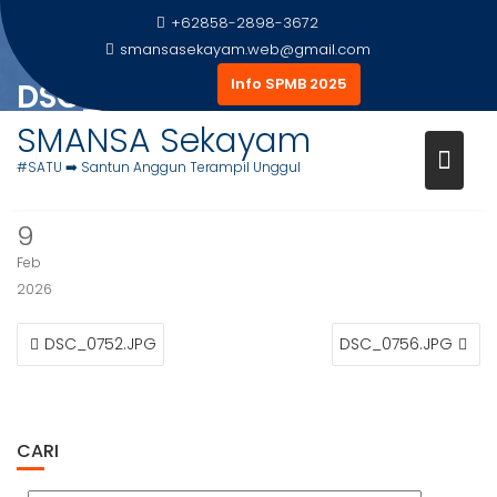
Skip
+62858-2898-3672
to
smansasekayam.web@gmail.com
content
Info SPMB 2025
DSC_0753.JPG
SMANSA Sekayam
Home
Foto Siswa
DSC_0753.JPG
#SATU ➡️ Santun Anggun Terampil Unggul
9
Feb
2026
NAVIGASI
DSC_0752.JPG
DSC_0756.JPG
POS
CARI