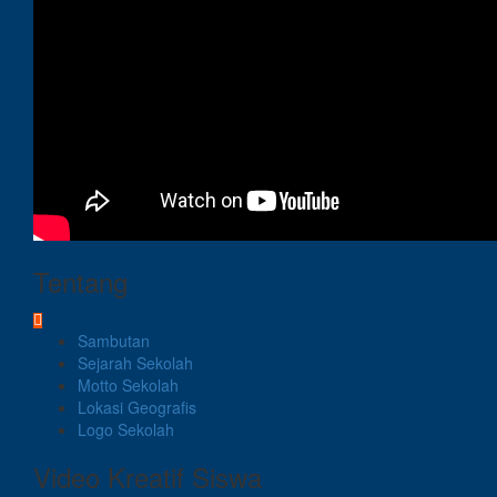
Tentang
Sambutan
Sejarah Sekolah
Motto Sekolah
Lokasi Geografis
Logo Sekolah
Video Kreatif Siswa