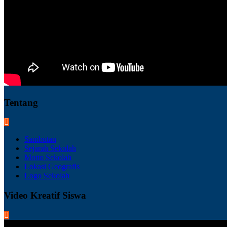
Tentang
Sambutan
Sejarah Sekolah
Motto Sekolah
Lokasi Geografis
Logo Sekolah
Video Kreatif Siswa