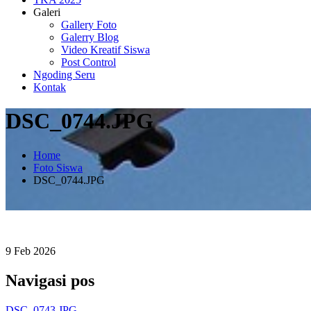
Galeri
Gallery Foto
Galerry Blog
Video Kreatif Siswa
Post Control
Ngoding Seru
Kontak
DSC_0744.JPG
Home
Foto Siswa
DSC_0744.JPG
9
Feb
2026
Navigasi pos
DSC_0743.JPG