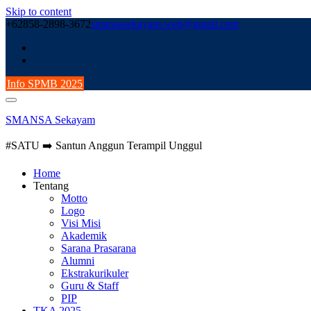
Skip to content
+62858-2898-3672
smansasekayam.web@gmail.com
Info SPMB 2025
SMANSA Sekayam
#SATU ➡️ Santun Anggun Terampil Unggul
Home
Tentang
Motto
Logo
Visi Misi
Akademik
Sarana Prasarana
Alumni
Ekstrakurikuler
Guru & Staff
PIP
TKA 2025