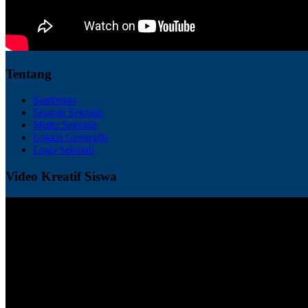
Tentang
Sambutan
Sejarah Sekolah
Motto Sekolah
Lokasi Geografis
Logo Sekolah
Video Kreatif Siswa