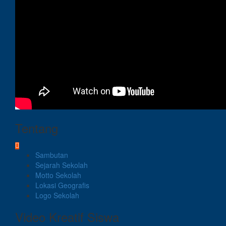
Tentang
Sambutan
Sejarah Sekolah
Motto Sekolah
Lokasi Geografis
Logo Sekolah
Video Kreatif Siswa