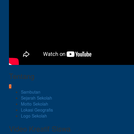
Tentang
Sambutan
Sejarah Sekolah
Motto Sekolah
Lokasi Geografis
Logo Sekolah
Video Kreatif Siswa