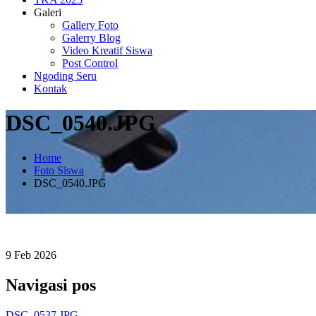
Galeri
Gallery Foto
Galerry Blog
Video Kreatif Siswa
Post Control
Ngoding Seru
Kontak
DSC_0540.JPG
Home
Foto Siswa
DSC_0540.JPG
9
Feb
2026
Navigasi pos
DSC_0537.JPG