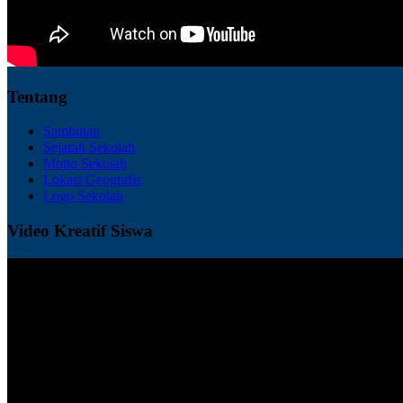
Tentang
Sambutan
Sejarah Sekolah
Motto Sekolah
Lokasi Geografis
Logo Sekolah
Video Kreatif Siswa