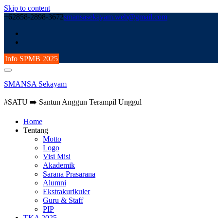
Skip to content
+62858-2898-3672
smansasekayam.web@gmail.com
Info SPMB 2025
SMANSA Sekayam
#SATU ➡️ Santun Anggun Terampil Unggul
Home
Tentang
Motto
Logo
Visi Misi
Akademik
Sarana Prasarana
Alumni
Ekstrakurikuler
Guru & Staff
PIP
TKA 2025