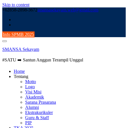
Skip to content
+62858-2898-3672
smansasekayam.web@gmail.com
Info SPMB 2025
SMANSA Sekayam
#SATU ➡️ Santun Anggun Terampil Unggul
Home
Tentang
Motto
Logo
Visi Misi
Akademik
Sarana Prasarana
Alumni
Ekstrakurikuler
Guru & Staff
PIP
TKA 2025