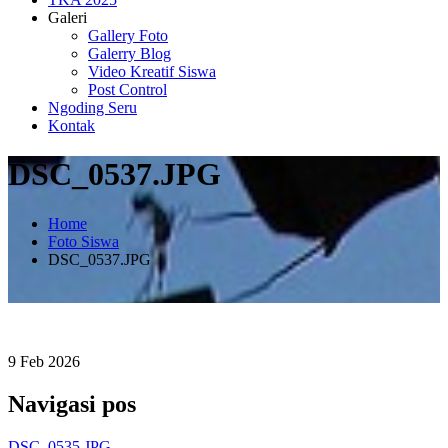
Galeri
Gallery Foto
Galerry Blog
Video Kreatif Siswa
Post Control
Ngoding Seru
Kontak
DSC_0537.JPG
Home
Foto Siswa
DSC_0537.JPG
9
Feb
2026
Navigasi pos
DSC_0535.JPG