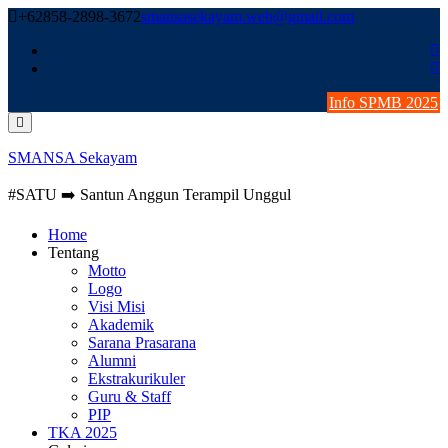
Skip
+62858-2898-3672
smansasekayam.web@gmail.com
to
content
Info SPMB 2025
SMANSA Sekayam
#SATU ➡️ Santun Anggun Terampil Unggul
Home
Tentang
Motto
Logo
Visi Misi
Akademik
Sarana Prasarana
Alumni
Ekstrakurikuler
Guru & Staff
PIP
TKA 2025