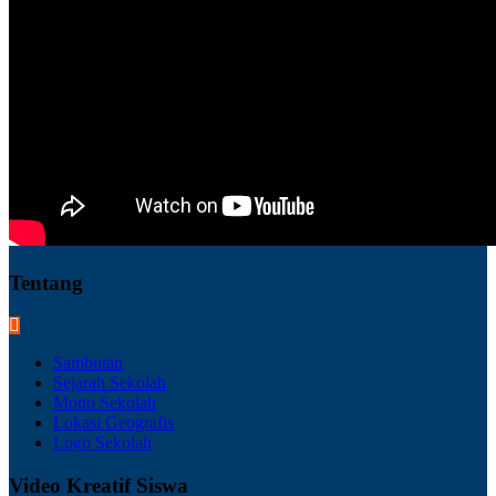
Tentang
Sambutan
Sejarah Sekolah
Motto Sekolah
Lokasi Geografis
Logo Sekolah
Video Kreatif Siswa