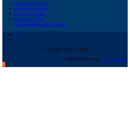
Instagram Sekolah
Facebook Sekolah
Youtube Sekolah
Instagram OSIS
Halaman Komunitas Alumni
© All right reserved 2022
Education Base by
Acme Themes