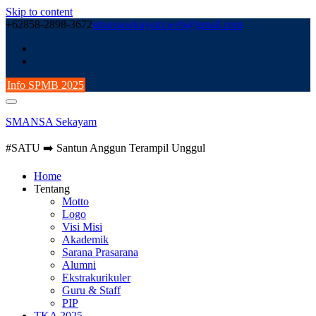
Skip to content
+62858-2898-3672
smansasekayam.web@gmail.com
Info SPMB 2025
SMANSA Sekayam
#SATU ➡️ Santun Anggun Terampil Unggul
Home
Tentang
Motto
Logo
Visi Misi
Akademik
Sarana Prasarana
Alumni
Ekstrakurikuler
Guru & Staff
PIP
TKA 2025