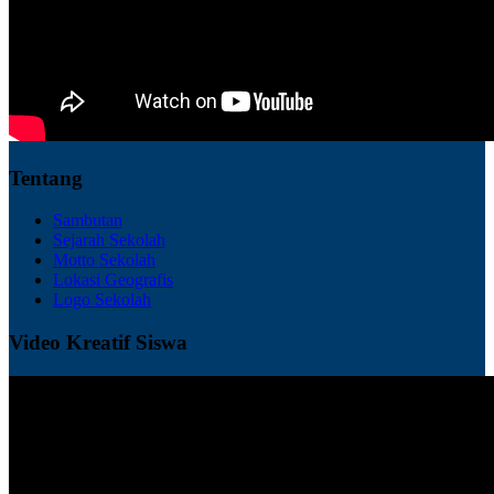
Tentang
Sambutan
Sejarah Sekolah
Motto Sekolah
Lokasi Geografis
Logo Sekolah
Video Kreatif Siswa