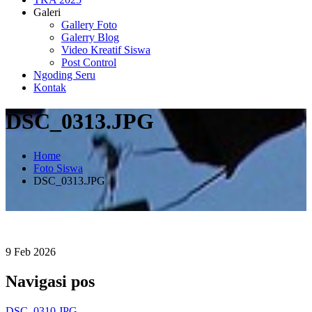
Galeri
Gallery Foto
Galerry Blog
Video Kreatif Siswa
Post Control
Ngoding Seru
Kontak
DSC_0313.JPG
Home
Foto Siswa
DSC_0313.JPG
9
Feb
2026
Navigasi pos
DSC_0310.JPG