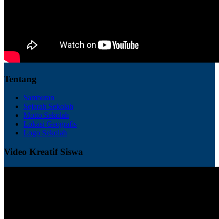
Tentang
Sambutan
Sejarah Sekolah
Motto Sekolah
Lokasi Geografis
Logo Sekolah
Video Kreatif Siswa