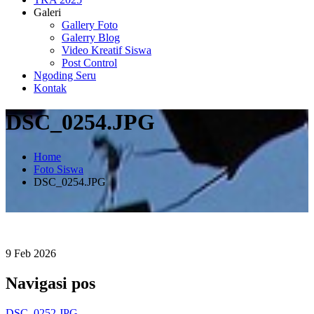
Galeri
Gallery Foto
Galerry Blog
Video Kreatif Siswa
Post Control
Ngoding Seru
Kontak
DSC_0254.JPG
Home
Foto Siswa
DSC_0254.JPG
9
Feb
2026
Navigasi pos
DSC_0252.JPG