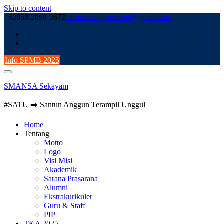
Skip to content
+62858-2898-3672
smansasekayam.web@gmail.com
Info SPMB 2025
SMANSA Sekayam
#SATU ➡️ Santun Anggun Terampil Unggul
Home
Tentang
Motto
Logo
Visi Misi
Akademik
Sarana Prasarana
Alumni
Ekstrakurikuler
Guru & Staff
PIP
TKA 2025