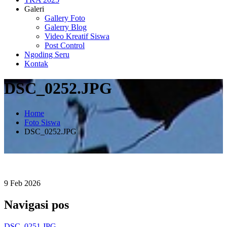
Galeri
Gallery Foto
Galerry Blog
Video Kreatif Siswa
Post Control
Ngoding Seru
Kontak
DSC_0252.JPG
Home
Foto Siswa
DSC_0252.JPG
9
Feb
2026
Navigasi pos
DSC_0251.JPG