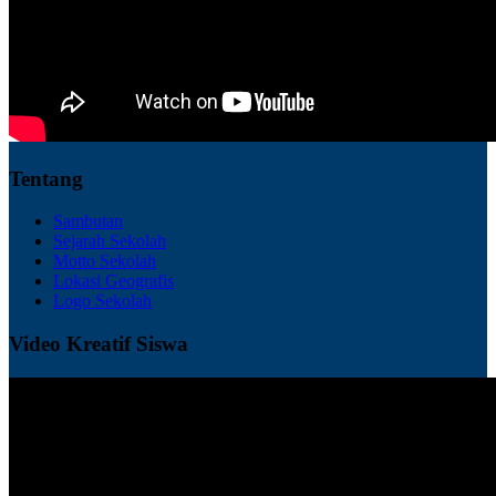
Tentang
Sambutan
Sejarah Sekolah
Motto Sekolah
Lokasi Geografis
Logo Sekolah
Video Kreatif Siswa