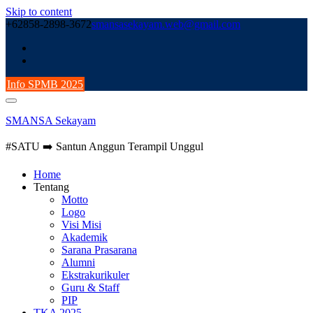
Skip to content
+62858-2898-3672
smansasekayam.web@gmail.com
Info SPMB 2025
SMANSA Sekayam
#SATU ➡️ Santun Anggun Terampil Unggul
Home
Tentang
Motto
Logo
Visi Misi
Akademik
Sarana Prasarana
Alumni
Ekstrakurikuler
Guru & Staff
PIP
TKA 2025