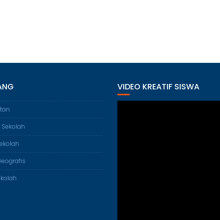
ANG
VIDEO KREATIF SISWA
tan
 Sekolah
ekolah
Geografis
ekolah