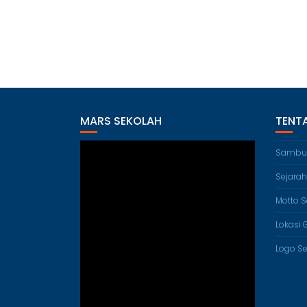
MARS SEKOLAH
TENT
Sambu
Sejarah
Motto S
Lokasi 
Logo S