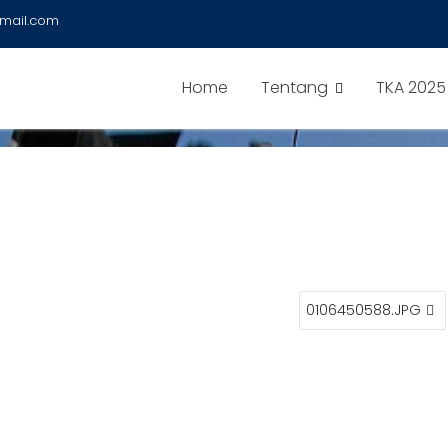
mail.com
Home
Tentang
TKA 2025
0106450588.JPG