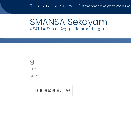
Skip
+62858-2898-3672
smansasekayam.web@g
to
content
SMANSA Sekayam
0103198281.JPG
#SATU ➡️ Santun Anggun Terampil Unggul
Home
Foto Siswa
0103198281.JPG
9
Feb
2026
NAVIGASI
0106646592.JPG
POS