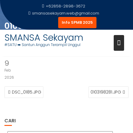
Skip
+62858-2898-3672
to
smansasekayam.web@gmail.com
content
Info SPMB 2025
0106646592.JPG
SMANSA Sekayam
Home
Foto Siswa
0106646592.JPG
#SATU ➡️ Santun Anggun Terampil Unggul
9
Feb
2026
NAVIGASI
DSC_0185.JPG
0103198281.JPG
POS
CARI