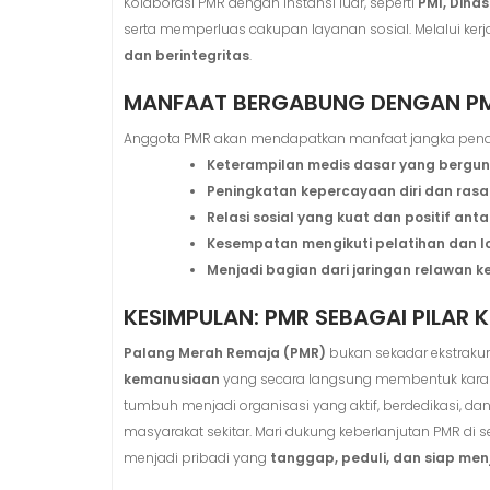
Kolaborasi PMR dengan instansi luar, seperti
PMI, Dina
serta memperluas cakupan layanan sosial. Melalui ker
dan berintegritas
.
MANFAAT BERGABUNG DENGAN PM
Anggota PMR akan mendapatkan manfaat jangka pende
Keterampilan medis dasar yang bergu
Peningkatan kepercayaan diri dan ras
Relasi sosial yang kuat dan positif an
Kesempatan mengikuti pelatihan dan l
Menjadi bagian dari jaringan relawan 
KESIMPULAN: PMR SEBAGAI PILAR
Palang Merah Remaja (PMR)
bukan sekadar ekstrakuri
kemanusiaan
yang secara langsung membentuk karakte
tumbuh menjadi organisasi yang aktif, berdedikasi,
masyarakat sekitar. Mari dukung keberlanjutan PMR d
menjadi pribadi yang
tanggap, peduli, dan siap me