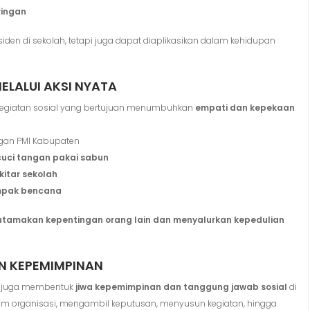
ringan
nsiden di sekolah, tetapi juga dapat diaplikasikan dalam kehidupan
ELALUI AKSI NYATA
 kegiatan sosial yang bertujuan menumbuhkan
empati dan kepekaan
gan PMI Kabupaten
uci tangan pakai sabun
itar sekolah
ampak bencana
tamakan kepentingan orang lain dan menyalurkan kepedulian
N KEPEMIMPINAN
pi juga membentuk
jiwa kepemimpinan dan tanggung jawab sosial
di
alam organisasi, mengambil keputusan, menyusun kegiatan, hingga