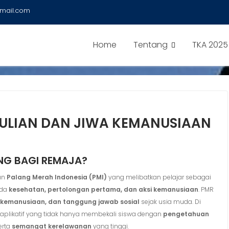
mail.com
Home
Tentang
TKA 2025
ULIAN DAN JIWA KEMANUSIAAN
NG BAGI REMAJA?
an
Palang Merah Indonesia (PMI)
yang melibatkan pelajar sebagai
ada
kesehatan, pertolongan pertama, dan aksi kemanusiaan
. PMR
, kemanusiaan, dan tanggung jawab sosial
sejak usia muda. Di
 aplikatif yang tidak hanya membekali siswa dengan
pengetahuan
erta
semangat kerelawanan
yang tinggi.