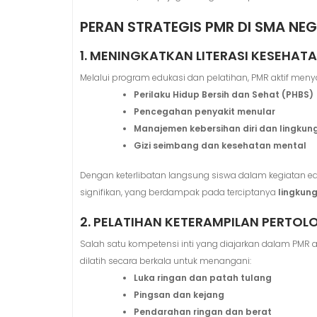
PERAN STRATEGIS PMR DI SMA NEG
1. MENINGKATKAN LITERASI KESEHAT
Melalui program edukasi dan pelatihan, PMR aktif men
Perilaku Hidup Bersih dan Sehat (PHBS)
Pencegahan penyakit menular
Manajemen kebersihan diri dan lingkun
Gizi seimbang dan kesehatan mental
Dengan keterlibatan langsung siswa dalam kegiatan eduk
signifikan, yang berdampak pada terciptanya
lingkun
2. PELATIHAN KETERAMPILAN PERTO
Salah satu kompetensi inti yang diajarkan dalam PMR
dilatih secara berkala untuk menangani:
Luka ringan dan patah tulang
Pingsan dan kejang
Pendarahan ringan dan berat