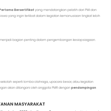
Pertama Bersertifikat
yang mendatangkan pelatih dari PMI dan
iswa yang ingin terlibat dalam kegiatan kemanusiaan tingkat lebih
at menjadi bagian penting dalam pengembangan kesiapsiagaan.
n
sekolah seperti lomba olahraga, upacara besar, atau kegiatan
ringan akan ditangani oleh anggota PMR dengan
pendampingan
AYANAN MASYARAKAT