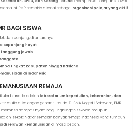
s Kesehatan, BPBD, dan Karang Taruna
, memperkuat jaringan relawan
jasama ini, PMR semakin dikenal sebagai
organisasi pelajar yang aktif
R BAGI SISWA
k dan panjang, di antaranya:
na sepanjang hayat
a tanggung jawab
taranggota
omba tingkat kabupaten hingga nasional
kemanusiaan di Indonesia
 KEMANUSIAAN REMAJA
kuler biasa. Ia adalah
laboratorium kepedulian, keberanian, dan
r mulia di kalangan generasi muda. Di SMA Negeri 1 Sekayam, PMR
 dan memberi dampak nyata bagi lingkungan sekolah maupun
i sekolah-sekolah agar semakin banyak remaja Indonesia yang tumbuh
njadi relawan kemanusiaan
di masa depan.