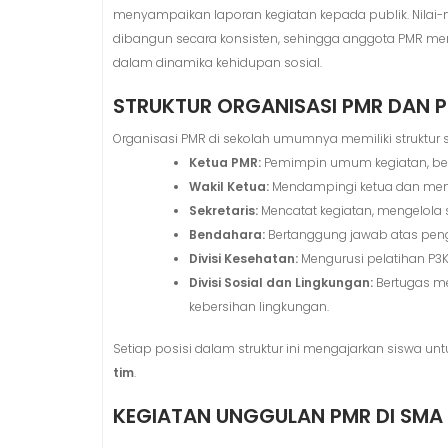
menyampaikan laporan kegiatan kepada publik. Nilai-n
dibangun secara konsisten, sehingga anggota PMR men
dalam dinamika kehidupan sosial.
STRUKTUR ORGANISASI PMR DAN 
Organisasi PMR di sekolah umumnya memiliki struktur s
Ketua PMR:
Pemimpin umum kegiatan, ber
Wakil Ketua:
Mendampingi ketua dan meng
Sekretaris:
Mencatat kegiatan, mengelola 
Bendahara:
Bertanggung jawab atas peng
Divisi Kesehatan:
Mengurusi pelatihan P3K
Divisi Sosial dan Lingkungan:
Bertugas me
kebersihan lingkungan.
Setiap posisi dalam struktur ini mengajarkan siswa un
tim
.
KEGIATAN UNGGULAN PMR DI SMA 