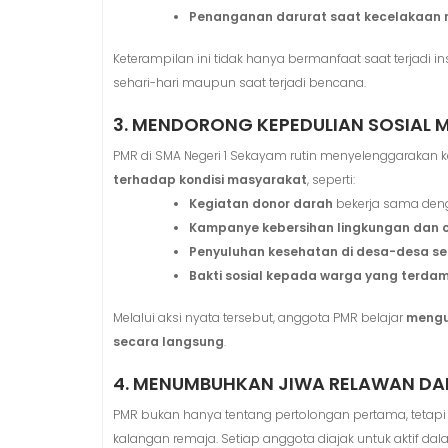
Penanganan darurat saat kecelakaan 
Keterampilan ini tidak hanya bermanfaat saat terjadi i
sehari-hari maupun saat terjadi bencana.
3. MENDORONG KEPEDULIAN SOSIAL M
PMR di SMA Negeri 1 Sekayam rutin menyelenggarakan
terhadap kondisi masyarakat
, seperti:
Kegiatan donor darah
bekerja sama den
Kampanye kebersihan lingkungan dan c
Penyuluhan kesehatan di desa-desa sek
Bakti sosial kepada warga yang terd
Melalui aksi nyata tersebut, anggota PMR belajar
mengu
secara langsung
.
4. MENUMBUHKAN JIWA RELAWAN DA
PMR bukan hanya tentang pertolongan pertama, teta
kalangan remaja. Setiap anggota diajak untuk aktif d