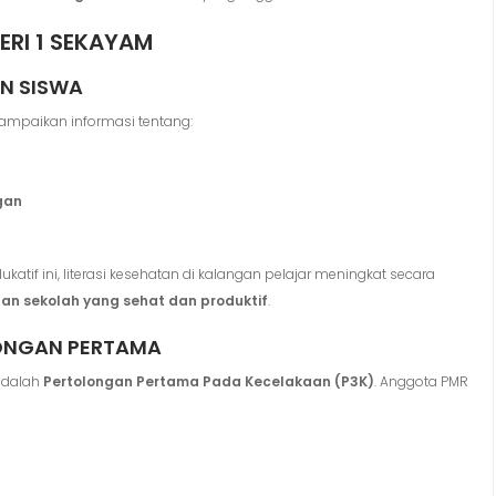
ERI 1 SEKAYAM
AN SISWA
yampaikan informasi tentang:
gan
atif ini, literasi kesehatan di kalangan pelajar meningkat secara
gan sekolah yang sehat dan produktif
.
LONGAN PERTAMA
 adalah
Pertolongan Pertama Pada Kecelakaan (P3K)
. Anggota PMR