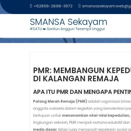
S
+62858-2898-3672
smansasekayam.web@g
k
i
SMANSA Sekayam
PMR
p
#SATU ➡️ Santun Anggun Terampil Unggul
t
Home
PMR
o
c
o
n
t
PMR: MEMBANGUN KEPED
e
DI KALANGAN REMAJA
n
t
APA ITU PMR DAN MENGAPA PENTI
Palang Merah Remaja (PMR)
adalah organisasi bina
anggota sukarela dalam kegiatan yang berorientasi p
bertujuan untuk
menanamkan nilai-nilai kepedulian
lingkungan sekolah, PMR menjadi wahana edukatif dan
medis dasar
, tetapi juga mengasah kepekaan sosial s