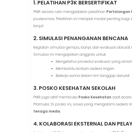
1. PELATIHAN P3K BERSERTIFIKAT
PMR secara rutin mengadakan pelatihan
Pertolongan 
puskesmas. Pelatihan ini menjadi modal penting bagi s
lanjut.
2. SIMULASI PENANGANAN BENCANA
Kegiatan simulasi gempa, banjir, dan evakuasi darur
Simulasi ini mengajarkan anggota untuk:
Mengetahui prosedur evakuasi yang ama
Membantu korban cedera ringan
Bekerja sama dalam tim tanggap darurat
3. POSKO KESEHATAN SEKOLAH
PMR juga aktif membuka
Posko Kesehatan
saat acara 
Pramuka. Di posko ini, siswa yang mengalami cedera 
tenaga medis
.
4. KOLABORASI EKSTERNAL DAN PEL