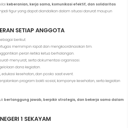
ilai
keberanian, kerja sama, komunikasi efektif, dan solidaritas
jadi figur yang dapat diandalkan dalam situasi darurat maupun
PERAN SETIAP ANGGOTA
ebagai berikut:
tugas memimpin rapat dan mengkoordinasikan tim.
gantikan peran ketika ketua berhalangan.
surat-menyurat, serta dokumentasi organisasi.
elolaan dana kegiatan.
, edukasi kesehatan, dan posko saat event.
njalankan program bakti sosial, kampanye kesehatan, serta kegiatan
tuk
bertanggung jawab, berpikir strategis, dan bekerja sama dalam
NEGERI 1 SEKAYAM