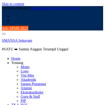
Skip to content
+62858-2898-3672
smansasekayam.web@gmail.com
Info SPMB 2025
SMANSA Sekayam
#SATU ➡️ Santun Anggun Terampil Unggul
Home
Tentang
Motto
Logo
Visi Misi
Akademik
Sarana Prasarana
Alumni
Ekstrakurikuler
Guru & Staff
PIP
TKA 2025