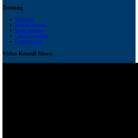
Tentang
Sambutan
Sejarah Sekolah
Motto Sekolah
Lokasi Geografis
Logo Sekolah
Video Kreatif Siswa