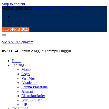
Skip to content
+62858-2898-3672
smansasekayam.web@gmail.com
Info SPMB 2025
SMANSA Sekayam
#SATU ➡️ Santun Anggun Terampil Unggul
Home
Tentang
Motto
Logo
Visi Misi
Akademik
Sarana Prasarana
Alumni
Ekstrakurikuler
Guru & Staff
PIP
TKA 2025