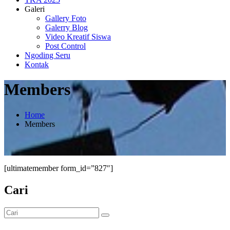
Galeri
Gallery Foto
Galerry Blog
Video Kreatif Siswa
Post Control
Ngoding Seru
Kontak
Members
Home
Members
[ultimatemember form_id=”827″]
Cari