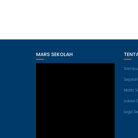
MARS SEKOLAH
TENT
Sambu
Sejarah
Motto S
Lokasi 
Logo S