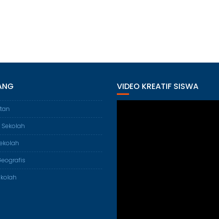
ANG
VIDEO KREATIF SISWA
tan
 Sekolah
ekolah
Geografis
ekolah