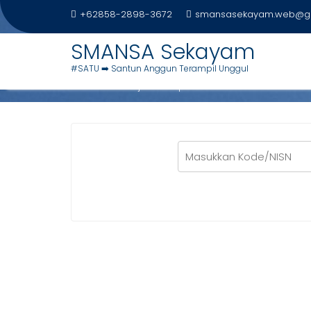
Skip
+62858-2898-3672
smansasekayam.web@g
to
content
SMANSA Sekayam
MANAJEMEN DAPODIK
#SATU ➡️ Santun Anggun Terampil Unggul
Home
Manajemen Dapodik