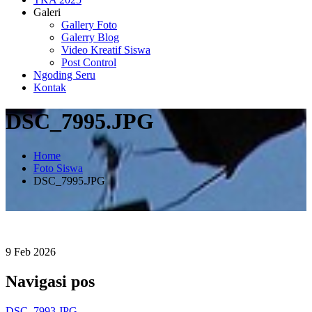
Galeri
Gallery Foto
Galerry Blog
Video Kreatif Siswa
Post Control
Ngoding Seru
Kontak
DSC_7995.JPG
Home
Foto Siswa
DSC_7995.JPG
9
Feb
2026
Navigasi pos
DSC_7993.JPG