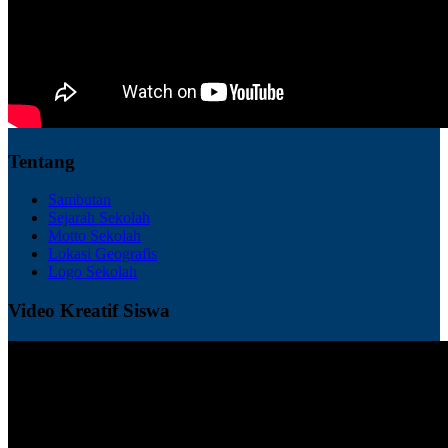
Tentang
Sambutan
Sejarah Sekolah
Motto Sekolah
Lokasi Geografis
Logo Sekolah
Video Kreatif Siswa