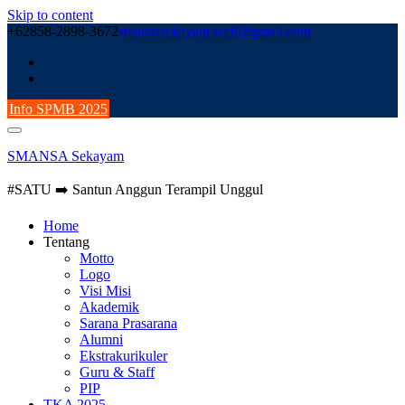
Skip to content
+62858-2898-3672
smansasekayam.web@gmail.com
Info SPMB 2025
SMANSA Sekayam
#SATU ➡️ Santun Anggun Terampil Unggul
Home
Tentang
Motto
Logo
Visi Misi
Akademik
Sarana Prasarana
Alumni
Ekstrakurikuler
Guru & Staff
PIP
TKA 2025