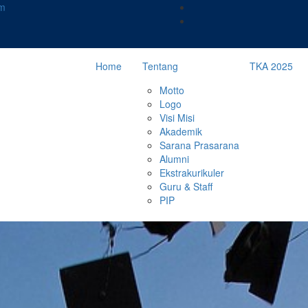
m
Home
Tentang
TKA 2025
Motto
Logo
Visi Misi
Akademik
Sarana Prasarana
Alumni
Ekstrakurikuler
Guru & Staff
PIP