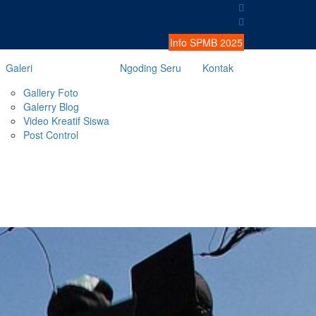
Info SPMB 2025
Galeri
Ngoding Seru
Kontak
Gallery Foto
Galerry Blog
Video Kreatif Siswa
Post Control