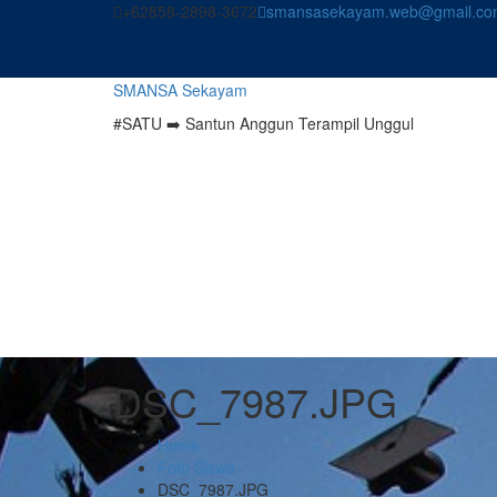
Skip
+62858-2898-3672
smansasekayam.web@gmail.co
to
content
SMANSA Sekayam
#SATU ➡️ Santun Anggun Terampil Unggul
DSC_7987.JPG
Home
Foto Siswa
DSC_7987.JPG