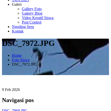
Galeri
Gallery Foto
Galerry Blog
Video Kreatif Siswa
Post Control
Ngoding Seru
Kontak
DSC_7972.JPG
Home
Foto Siswa
DSC_7972.JPG
9
Feb
2026
Navigasi pos
DSC_7969.JPG