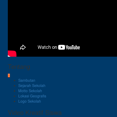
Tentang
Sambutan
Sejarah Sekolah
Motto Sekolah
Lokasi Geografis
Logo Sekolah
Video Kreatif Siswa