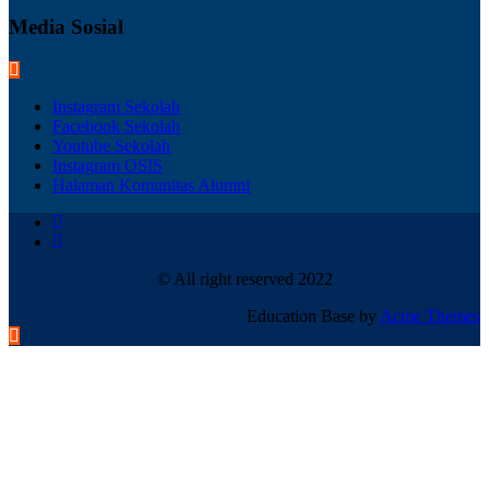
Media Sosial
Instagram Sekolah
Facebook Sekolah
Youtube Sekolah
Instagram OSIS
Halaman Komunitas Alumni
© All right reserved 2022
Education Base by
Acme Themes