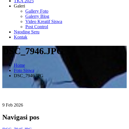
TKA 2025
Galeri
Gallery Foto
Galerry Blog
Video Kreatif Siswa
Post Control
Ngoding Seru
Kontak
DSC_7946.JPG
Home
Foto Siswa
DSC_7946.JPG
9
Feb
2026
Navigasi pos