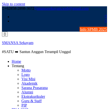
Skip to content
+62858-2898-3672
smansasekayam.web@gmail.com
Info SPMB 2025
SMANSA Sekayam
#SATU ➡️ Santun Anggun Terampil Unggul
Home
Tentang
Motto
Logo
Visi Misi
Akademik
Sarana Prasarana
Alumni
Ekstrakurikuler
Guru & Staff
PIP