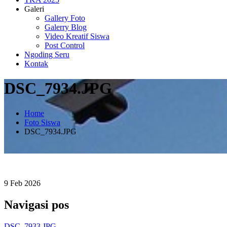
Galeri
Gallery Foto
Galerry Blog
Video Kreatif Siswa
Post Control
Ngoding Seru
Kontak
DSC_7934.JPG
Home
Foto Siswa
DSC_7934.JPG
9
Feb
2026
Navigasi pos
DSC_7933.JPG