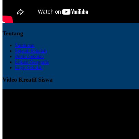
Tentang
Sambutan
Sejarah Sekolah
Motto Sekolah
Lokasi Geografis
Logo Sekolah
Video Kreatif Siswa