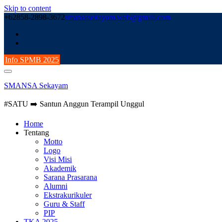
Skip to content
+62858-2898-3672
smansasekayam.web@gmail.com
Info SPMB 2025
SMANSA Sekayam
#SATU ➡️ Santun Anggun Terampil Unggul
Home
Tentang
Motto
Logo
Visi Misi
Akademik
Sarana Prasarana
Alumni
Ekstrakurikuler
Guru & Staff
PIP
TKA 2025