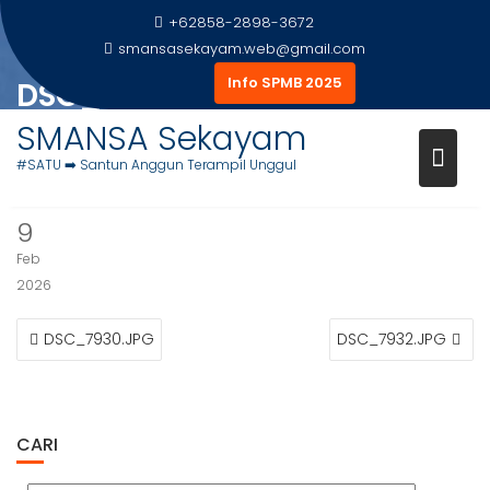
Skip
+62858-2898-3672
to
smansasekayam.web@gmail.com
content
Info SPMB 2025
DSC_7931.JPG
SMANSA Sekayam
Home
Foto Siswa
DSC_7931.JPG
#SATU ➡️ Santun Anggun Terampil Unggul
9
Feb
2026
NAVIGASI
DSC_7930.JPG
DSC_7932.JPG
POS
CARI