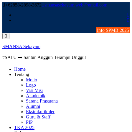
Skip
+62858-2898-3672
smansasekayam.web@gmail.com
to
content
Info SPMB 2025
SMANSA Sekayam
#SATU ➡️ Santun Anggun Terampil Unggul
Home
Tentang
Motto
Logo
Visi Misi
Akademik
Sarana Prasarana
Alumni
Ekstrakurikuler
Guru & Staff
PIP
TKA 2025