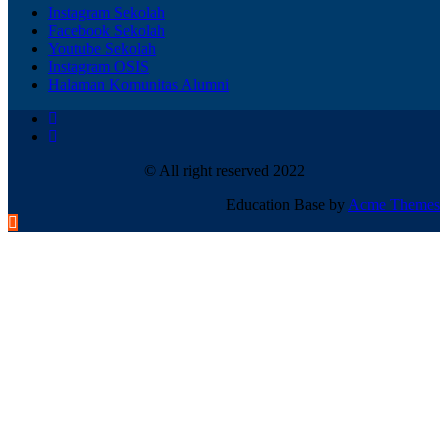
Instagram Sekolah
Facebook Sekolah
Youtube Sekolah
Instagram OSIS
Halaman Komunitas Alumni
© All right reserved 2022
Education Base by
Acme Themes