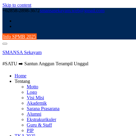
Skip to content
+62858-2898-3672
smansasekayam.web@gmail.com
Info SPMB 2025
SMANSA Sekayam
#SATU ➡️ Santun Anggun Terampil Unggul
Home
Tentang
Motto
Logo
Visi Misi
Akademik
Sarana Prasarana
Alumni
Ekstrakurikuler
Guru & Staff
PIP
TKA 2025