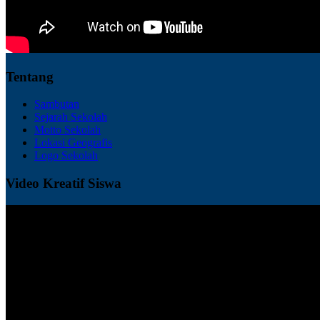
Tentang
Sambutan
Sejarah Sekolah
Motto Sekolah
Lokasi Geografis
Logo Sekolah
Video Kreatif Siswa