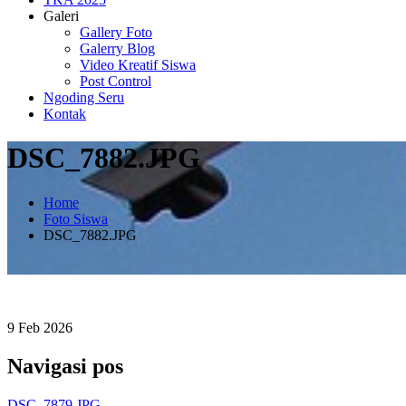
Galeri
Gallery Foto
Galerry Blog
Video Kreatif Siswa
Post Control
Ngoding Seru
Kontak
DSC_7882.JPG
Home
Foto Siswa
DSC_7882.JPG
9
Feb
2026
Navigasi pos
DSC_7879.JPG