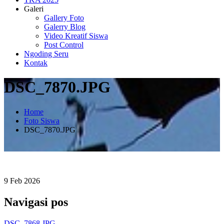
Galeri
Gallery Foto
Galerry Blog
Video Kreatif Siswa
Post Control
Ngoding Seru
Kontak
DSC_7870.JPG
Home
Foto Siswa
DSC_7870.JPG
9
Feb
2026
Navigasi pos
DSC_7868.JPG