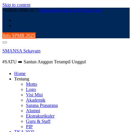
Skip to content
+62858-2898-3672
smansasekayam.web@gmail.com
Info SPMB 2025
SMANSA Sekayam
#SATU ➡️ Santun Anggun Terampil Unggul
Home
Tentang
Motto
Logo
Visi Misi
Akademik
Sarana Prasarana
Alumni
Ekstrakurikuler
Guru & Staff
PIP
TKA 2025