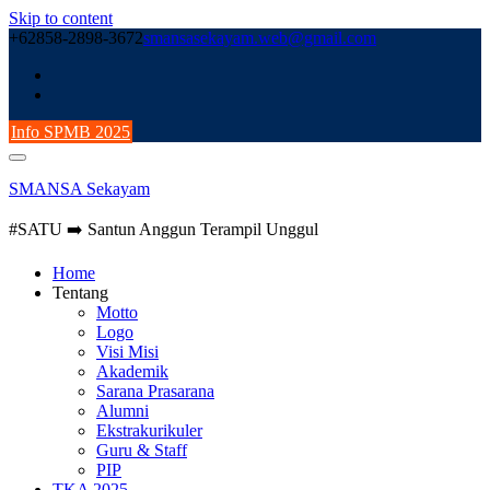
Skip to content
+62858-2898-3672
smansasekayam.web@gmail.com
Info SPMB 2025
SMANSA Sekayam
#SATU ➡️ Santun Anggun Terampil Unggul
Home
Tentang
Motto
Logo
Visi Misi
Akademik
Sarana Prasarana
Alumni
Ekstrakurikuler
Guru & Staff
PIP
TKA 2025