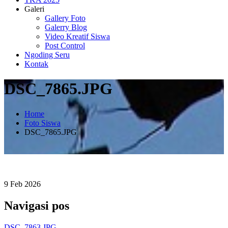
Galeri
Gallery Foto
Galerry Blog
Video Kreatif Siswa
Post Control
Ngoding Seru
Kontak
DSC_7865.JPG
Home
Foto Siswa
DSC_7865.JPG
9
Feb
2026
Navigasi pos
DSC_7863.JPG