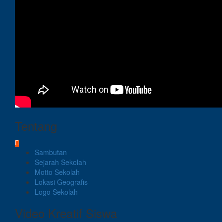
Tentang
Sambutan
Sejarah Sekolah
Motto Sekolah
Lokasi Geografis
Logo Sekolah
Video Kreatif Siswa