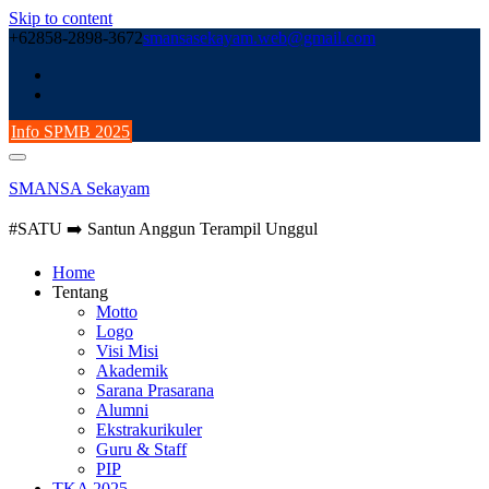
Skip to content
+62858-2898-3672
smansasekayam.web@gmail.com
Info SPMB 2025
SMANSA Sekayam
#SATU ➡️ Santun Anggun Terampil Unggul
Home
Tentang
Motto
Logo
Visi Misi
Akademik
Sarana Prasarana
Alumni
Ekstrakurikuler
Guru & Staff
PIP
TKA 2025