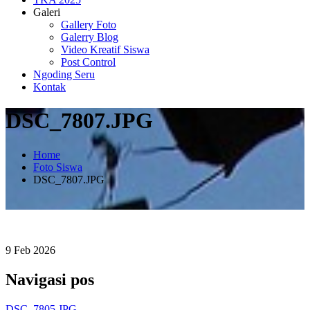
Galeri
Gallery Foto
Galerry Blog
Video Kreatif Siswa
Post Control
Ngoding Seru
Kontak
DSC_7807.JPG
Home
Foto Siswa
DSC_7807.JPG
9
Feb
2026
Navigasi pos
DSC_7805.JPG