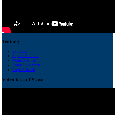
Tentang
Sambutan
Sejarah Sekolah
Motto Sekolah
Lokasi Geografis
Logo Sekolah
Video Kreatif Siswa