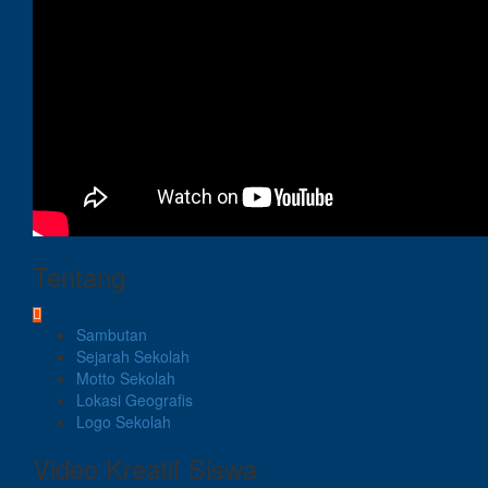
Tentang
Sambutan
Sejarah Sekolah
Motto Sekolah
Lokasi Geografis
Logo Sekolah
Video Kreatif Siswa