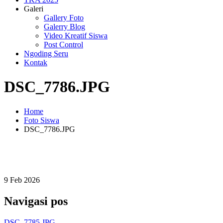
Galeri
Gallery Foto
Galerry Blog
Video Kreatif Siswa
Post Control
Ngoding Seru
Kontak
DSC_7786.JPG
Home
Foto Siswa
DSC_7786.JPG
9
Feb
2026
Navigasi pos
DSC_7785.JPG