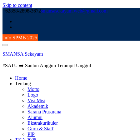
Skip to content
+62858-2898-3672
smansasekayam.web@gmail.com
Info SPMB 2025
SMANSA Sekayam
#SATU ➡️ Santun Anggun Terampil Unggul
Home
Tentang
Motto
Logo
Visi Misi
Akademik
Sarana Prasarana
Alumni
Ekstrakurikuler
Guru & Staff
PIP
TKA 2025