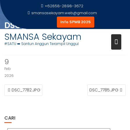
Skip
+62858-2898-3672
to
smansasekayam.web@gmail.com
content
Info SPMB 2025
DSC_7784.JPG
SMANSA Sekayam
Home
Foto Siswa
DSC_7784.JPG
#SATU ➡️ Santun Anggun Terampil Unggul
9
Feb
2026
NAVIGASI
DSC_7782.JPG
DSC_7785.JPG
POS
CARI