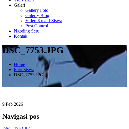
Galeri
Gallery Foto
Galerry Blog
Video Kreatif Siswa
Post Control
Ngoding Seru
Kontak
DSC_7753.JPG
Home
Foto Siswa
DSC_7753.JPG
9
Feb
2026
Navigasi pos
DSC_7752.JPG