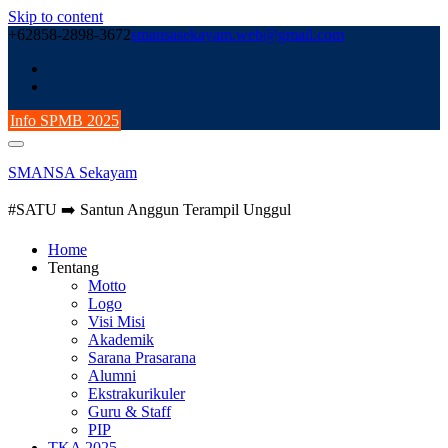
Skip to content
+62858-2898-3672
smansasekayam.web@gmail.com
Info SPMB 2025
SMANSA Sekayam
#SATU ➡️ Santun Anggun Terampil Unggul
Home
Tentang
Motto
Logo
Visi Misi
Akademik
Sarana Prasarana
Alumni
Ekstrakurikuler
Guru & Staff
PIP
TKA 2025