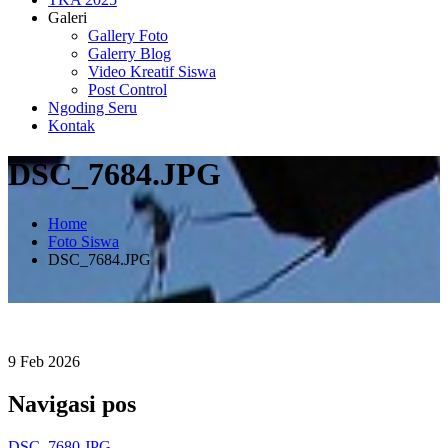
Galeri
Gallery Foto
Galerry Blog
Video Kreatif Siswa
Post Control
Ngoding Seru
Kontak
DSC_7684.JPG
Home
Foto Siswa
DSC_7684.JPG
9
Feb
2026
Navigasi pos
DSC_7680.JPG