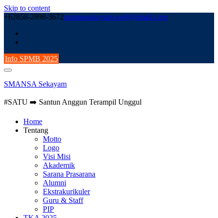
Skip to content
+62858-2898-3672
smansasekayam.web@gmail.com
Info SPMB 2025
SMANSA Sekayam
#SATU ➡️ Santun Anggun Terampil Unggul
Home
Tentang
Motto
Logo
Visi Misi
Akademik
Sarana Prasarana
Alumni
Ekstrakurikuler
Guru & Staff
PIP
TKA 2025